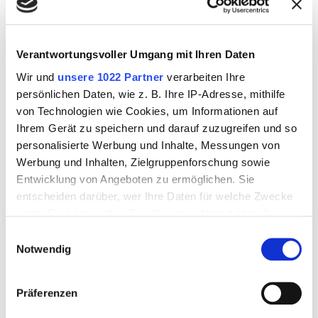
Schlossberg...
Verantwortungsvoller Umgang mit Ihren Daten
Zimmer buchen
Wir und
unsere 1022 Partner
verarbeiten Ihre
persönlichen Daten, wie z. B. Ihre IP-Adresse, mithilfe
von Technologien wie Cookies, um Informationen auf
Ihrem Gerät zu speichern und darauf zuzugreifen und so
EINRICHTUNGEN
personalisierte Werbung und Inhalte, Messungen von
2 Räume, Dusche, Fenster zum Öffnen, Haarfön, Handtuchwärmer,
Werbung und Inhalten, Zielgruppenforschung sowie
Kosmetikspiegel, Schlafcouch, Schreibtisch, Sessel/Sofa,
Entwicklung von Angeboten zu ermöglichen. Sie
Sitzmöbel, Telefon am Bett, Weckeinrichtung, Zimmersafe, W-LAN
entscheiden darüber, wer Ihre Daten für welche Zwecke
(kostenfrei), Flatscreen, Ein Flatscreen TV in jedem Raum
nutzt. Sie können Ihre Einwilligung jederzeit über die
Cookie-Erklärung oder durch Klicken auf das Privacy
Einwilligungsauswahl
DETAILS
Trigger Symbol ändern oder widerrufen
Notwendig
ZIMMERGRÖSSE:
40,5 m² - 46,0 m²
Wenn Sie es erlauben, würden wir auch gerne:
Präferenzen
Informationen über Ihre geografische Lage
BELEGUNG:
1-4