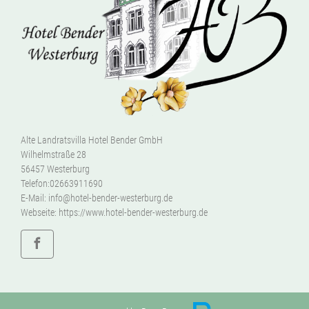
Alte Landratsvilla Hotel Bender GmbH
Wilhelmstraße 28
56457 Westerburg
Telefon:
02663911690
E-Mail:
info@hotel-bender-westerburg.de
Webseite:
https://www.hotel-bender-westerburg.de