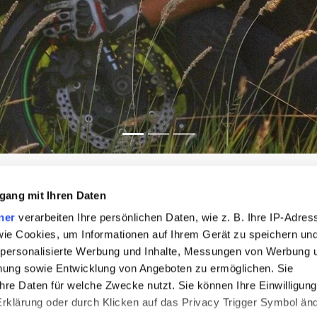
gang mit Ihren Daten
ner
verarbeiten Ihre persönlichen Daten, wie z. B. Ihre IP-Adres
Alte Landratsvilla Hotel Bender GmbH
 wie Cookies, um Informationen auf Ihrem Gerät zu speichern un
Wilhelmstraße 28
 personalisierte Werbung und Inhalte, Messungen von Werbung 
56457 Westerburg
chung sowie Entwicklung von Angeboten zu ermöglichen. Sie
Telefon:
02663911690
hre Daten für welche Zwecke nutzt. Sie können Ihre Einwilligung
E-Mail:
info@hotel-bender-westerburg.de
-Erklärung oder durch Klicken auf das Privacy Trigger Symbol än
Webseite:
https://www.hotel-bender-