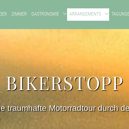
DER
ZIMMER
GASTRONOMIE
ARRANGEMENTS
TAGUNG
BIKERSTOPP
ine traumhafte Motorradtour durch d