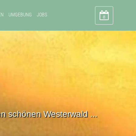
EN
UMGEBUNG
JOBS
8
en schönen Westerwald ...