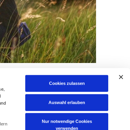
Cookies zulassen
se,
d
Auswahl erlauben
und
Nur notwendige Cookies
dern
verwenden