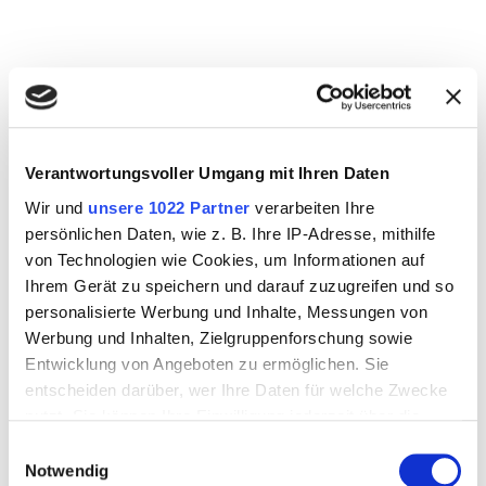
Angebot buchen
Verantwortungsvoller Umgang mit Ihren Daten
August 2026
Wir und
unsere 1022 Partner
verarbeiten Ihre
persönlichen Daten, wie z. B. Ihre IP-Adresse, mithilfe
MO.
DI.
MI.
DO.
FR.
SA.
SO.
von Technologien wie Cookies, um Informationen auf
1
2
Ihrem Gerät zu speichern und darauf zuzugreifen und so
personalisierte Werbung und Inhalte, Messungen von
3
4
5
6
7
8
9
Werbung und Inhalten, Zielgruppenforschung sowie
Entwicklung von Angeboten zu ermöglichen. Sie
10
11
12
13
14
15
16
entscheiden darüber, wer Ihre Daten für welche Zwecke
nutzt. Sie können Ihre Einwilligung jederzeit über die
17
18
19
20
21
22
23
Cookie-Erklärung oder durch Klicken auf das Privacy
Einwilligungsauswahl
Trigger Symbol ändern oder widerrufen
Notwendig
24
25
26
27
28
29
30