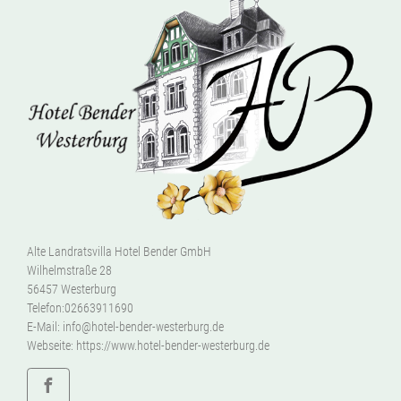
Alte Landratsvilla Hotel Bender GmbH
Wilhelmstraße 28
56457 Westerburg
Telefon:
02663911690
E-Mail:
info@hotel-bender-westerburg.de
Webseite:
https://www.hotel-bender-westerburg.de